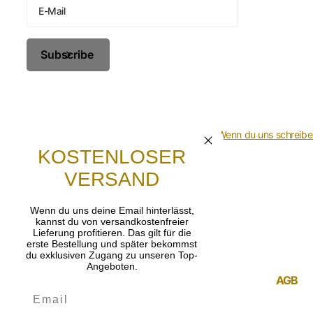
Subscribe
FAQ (frequently asked questions)
Wenn du uns schreibe
KOSTENLOSER
VERSAND
FAQ (frequently asked questions)
Wenn du uns deine Email hinterlässt,
kannst du von versandkostenfreier
Lieferung profitieren. Das gilt für die
erste Bestellung und später bekommst
du exklusiven Zugang zu unseren Top-
Angeboten.
Gebet
AGB
Lasst uns beten, dass die frohe Botschaft