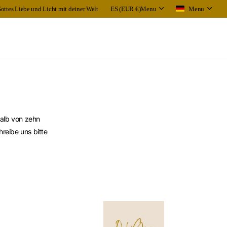
Gottes Liebe und Licht mit deiner Welt
ES (EUR €)
Menu
Menu
halb von zehn
reibe uns bitte