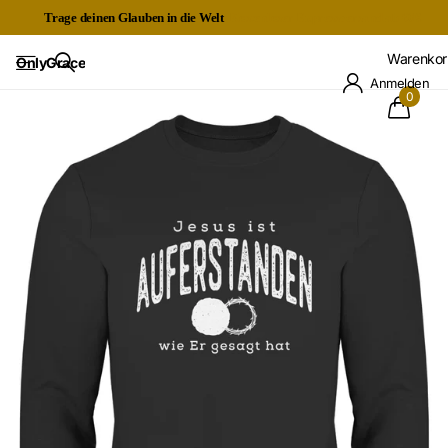
Trage deinen Glauben in die Welt
Kostenloser Expressversand ab 60€
Warenkor
OnlyGrace
Anmelden
0