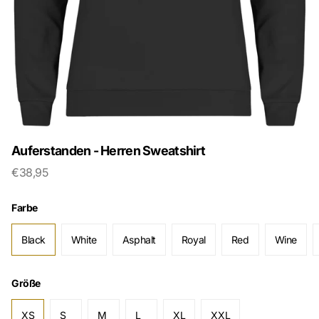
Auferstanden - Herren Sweatshirt
€38,95
Farbe
Black
White
Asphalt
Royal
Red
Wine
Größe
XS
S
M
L
XL
XXL