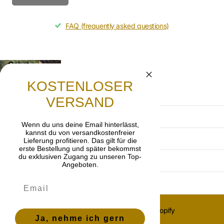
FAQ (frequently asked questions)
Gebet
Lasst uns beten, dass die frohe Botschaft von
KOSTENLOSER
Jesus Christus weitergetragen wird.
VERSAND
AGB
Wenn du uns deine Email hinterlässt,
kannst du von versandkostenfreier
Datenschutzerklärung
Lieferung profitieren. Das gilt für die
erste Bestellung und später bekommst
du exklusiven Zugang zu unseren Top-
Impressum
Angeboten.
Widerrufsbelehrung
©
2026
OnlyGrace, Powered by Shopify
Ja, nehme ich gern