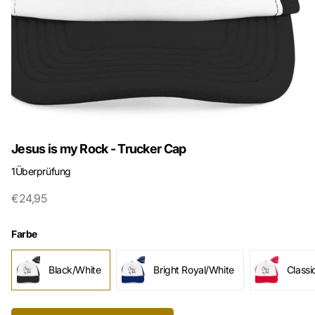
Jesus is my Rock - Trucker Cap
1
Überprüfung
€24,95
Farbe
Black/White
Bright Royal/White
Classi