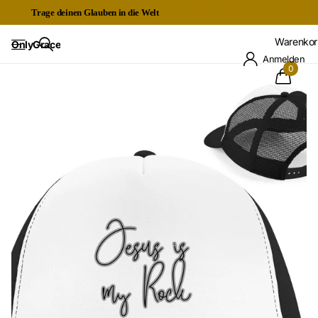
Trage deinen Glauben in die Welt
Kostenloser Expressversand ab 60€
Warenkor
OnlyGrace
Anmelden
0