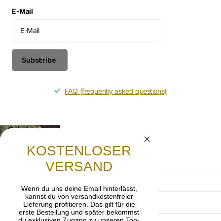
E-Mail
Subscribe
FAQ (frequently asked questions)
Gebet
Lasst uns beten, dass die frohe Botschaft von
KOSTENLOSER
Jesus Christus weitergetragen wird.
VERSAND
AGB
Wenn du uns deine Email hinterlässt,
kannst du von versandkostenfreier
Datenschutzerklärung
Lieferung profitieren. Das gilt für die
erste Bestellung und später bekommst
du exklusiven Zugang zu unseren Top-