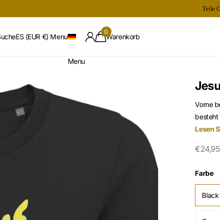
Teile 
0
Suche
ES (EUR €)
Menu
Warenkorb
Menu
Jesu
Vorne be
besteht
Lesen S
€24,95
Farbe
Black