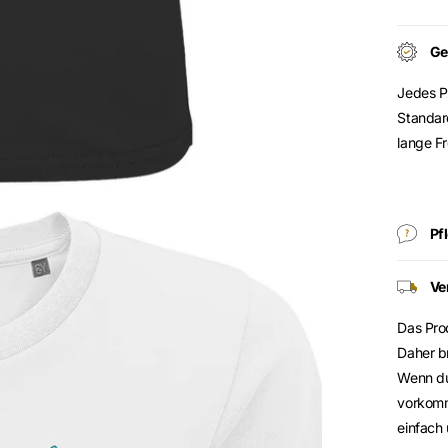
Ge
Jedes P
Standar
lange F
Pf
Ve
Das Prod
Daher b
Wenn du 
vorkomm
einfach 