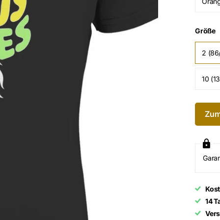
Oran
Größe
2 (86
10 (1
Zum
Garan
Kost
14 T
Vers