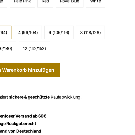
ge
Pale Pink
Red
Royal Blue
White
/94)
4 (96/104)
6 (106/116)
8 (118/128)
30/140)
12 (142/152)
 Warenkorb hinzufügen
tiert
sichere & geschützte
Kaufabwicklung.
enloser Versand ab 60€
age Rückgaberecht
and von Deutschland