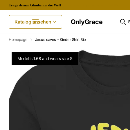
Trage deinen Glauben in die Welt
Kostenloser Expressversand ab 60€
OnlyGrace
Katalog ansehen
Homepage
Jesus saves - Kinder Shirt Bio
Model is 1.68 and wears size S