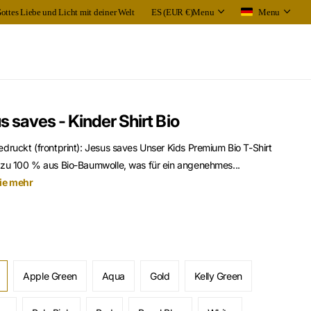
Gottes Liebe und Licht mit deiner Welt
ES (EUR €)
Menu
Menu
s saves - Kinder Shirt Bio
druckt (frontprint): Jesus saves Unser Kids Premium Bio T-Shirt
 zu 100 % aus Bio-Baumwolle, was für ein angenehmes...
ie mehr
Apple Green
Aqua
Gold
Kelly Green