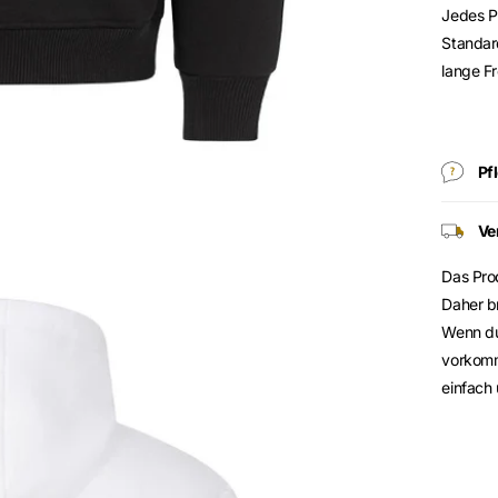
Jedes P
Standar
lange F
Pf
Ve
Das Prod
Daher b
Wenn du 
vorkomm
einfach 