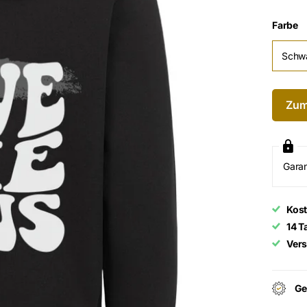
Farbe
Schw
Zum
Garan
Kost
14 T
Vers
Ge