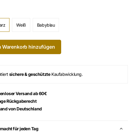
arz
Weiß
Babyblau
 Warenkorb hinzufügen
tiert
sichere & geschützte
Kaufabwicklung.
enloser Versand ab 60€
age Rückgaberecht
and von Deutschland
macht für jeden Tag