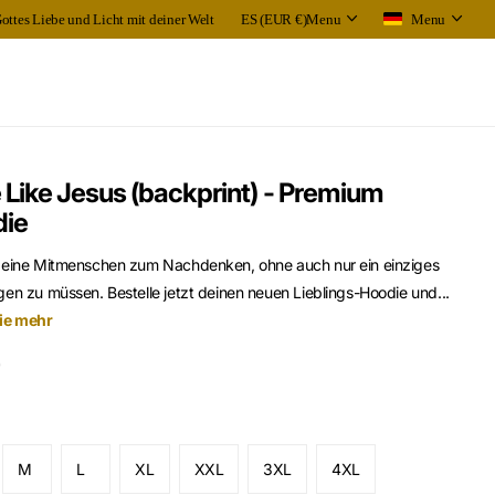
Gottes Liebe und Licht mit deiner Welt
ES (EUR €)
Menu
Menu
 Like Jesus (backprint) - Premium
ie
deine Mitmenschen zum Nachdenken, ohne auch nur ein einziges
en zu müssen. Bestelle jetzt deinen neuen Lieblings-Hoodie und...
ie mehr
0
M
L
XL
XXL
3XL
4XL