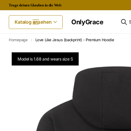
Trage deinen Glauben in die Welt
Kostenloser Expressversand ab 60€
OnlyGrace
Katalog ansehen
Homepage
Love Like Jesus (backprint) - Premium Hoodie
Model is 1.68 and wears size S