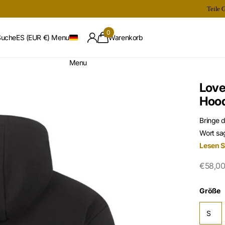
Teile 
0
Suche
ES (EUR €)
Menu
Warenkorb
Menu
Love
Hood
Bringe 
Wort sag
Lesen S
€58,0
Größe
S