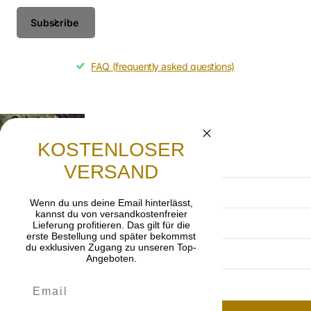
Subscribe
FAQ (frequently asked questions)
Gebet
Lasst uns beten, dass die frohe Botschaft von
KOSTENLOSER
Jesus Christus weitergetragen wird.
VERSAND
AGB
Wenn du uns deine Email hinterlässt,
kannst du von versandkostenfreier
Datenschutzerklärung
Lieferung profitieren. Das gilt für die
erste Bestellung und später bekommst
du exklusiven Zugang zu unseren Top-
Impressum
Angeboten.
Widerrufsbelehrung