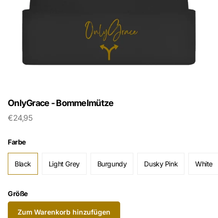
OnlyGrace - Bommelmütze
€24,95
Farbe
Black
Light Grey
Burgundy
Dusky Pink
White
Größe
Zum Warenkorb hinzufügen