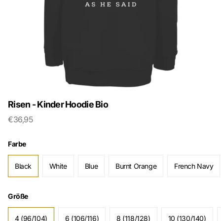
Risen - Kinder Hoodie Bio
€36,95
Farbe
Black
White
Blue
Burnt Orange
French Navy
Größe
4 (96/104)
6 (106/116)
8 (118/128)
10 (130/140)