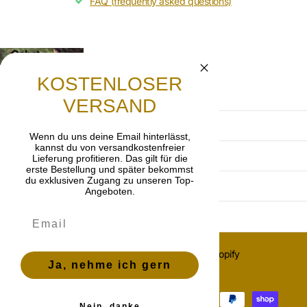
FAQ (frequently asked questions)
Gebet
Lasst uns beten, dass die frohe Botschaft von
KOSTENLOSER
Jesus Christus weitergetragen wird.
VERSAND
AGB
Wenn du uns deine Email hinterlässt,
kannst du von versandkostenfreier
Datenschutzerklärung
Lieferung profitieren. Das gilt für die
erste Bestellung und später bekommst
du exklusiven Zugang zu unseren Top-
Impressum
Angeboten.
Widerrufsbelehrung
©
2026
OnlyGrace, Powered by Shopify
Ja, nehme ich gern
ES (EUR €)
Menu
Menu
Nein, danke