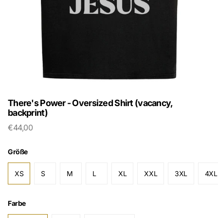
There's Power - Oversized Shirt (vacancy,
backprint)
€44,00
Größe
XS
S
M
L
XL
XXL
3XL
4XL
Farbe