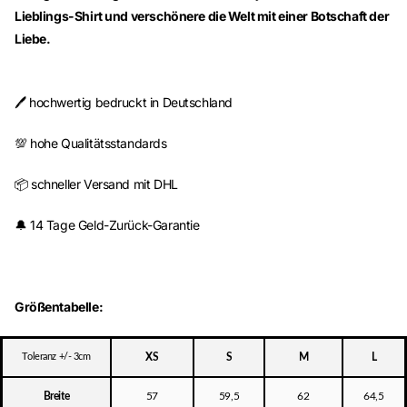
Lieblings-Shirt und verschönere die Welt mit einer Botschaft der
Liebe.
🖊️ hochwertig bedruckt in Deutschland
💯 hohe Qualitätsstandards
📦 schneller Versand mit DHL
🔔 14 Tage Geld-Zurück-Garantie
Größentabelle:
Toleranz +/- 3cm
XS
S
M
L
Breite
57
59,5
62
64,5