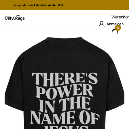
Trage deinen Glauben in die Welt
Kostenloser Expressversand ab 60€
Warenkor
OnlyGrace
Anmelden
0