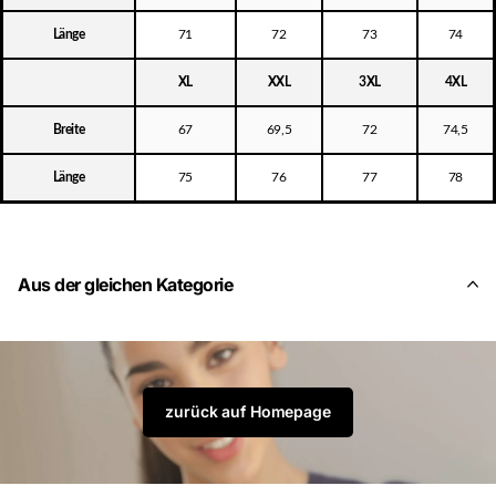
Länge
71
72
73
74
XL
XXL
3XL
4XL
Breite
67
69,5
72
74,5
Länge
75
76
77
78
Aus der gleichen Kategorie
zurück auf Homepage