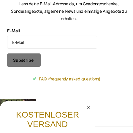
Lass deine E-Mail-Adresse da, um Gnadengeschenke,
Sonderangebote, allgemeine News und einmalige Angebote zu
erhalten.
E-Mail
Subscribe
FAQ (frequently asked questions)
Gebet
Lasst uns beten, dass die frohe Botschaft von
KOSTENLOSER
Jesus Christus weitergetragen wird.
VERSAND
AGB