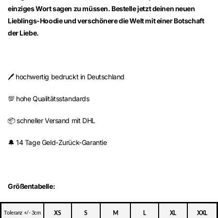
einziges Wort sagen zu müssen. Bestelle jetzt deinen neuen
Lieblings-Hoodie und verschönere die Welt mit einer Botschaft
der Liebe.
🖊️ hochwertig bedruckt in Deutschland
💯 hohe Qualitätsstandards
📦 schneller Versand mit DHL
🔔 14 Tage Geld-Zurück-Garantie
Größentabelle:
Toleranz +/- 3cm
XS
S
M
L
XL
XXL