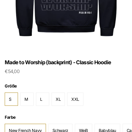
Made to Worship (backprint) - Classic Hoodie
€54,00
Größe
S
M
L
XL
XXL
Farbe
New French Navy
Schwarz
Weiß
Babyblau
Ca