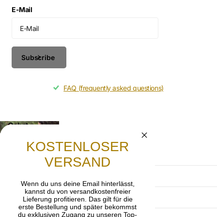
E-Mail
Subscribe
FAQ (frequently asked questions)
Gebet
Lasst uns beten, dass die frohe Botschaft von
KOSTENLOSER
Jesus Christus weitergetragen wird.
VERSAND
AGB
Wenn du uns deine Email hinterlässt,
kannst du von versandkostenfreier
Datenschutzerklärung
Lieferung profitieren. Das gilt für die
erste Bestellung und später bekommst
du exklusiven Zugang zu unseren Top-