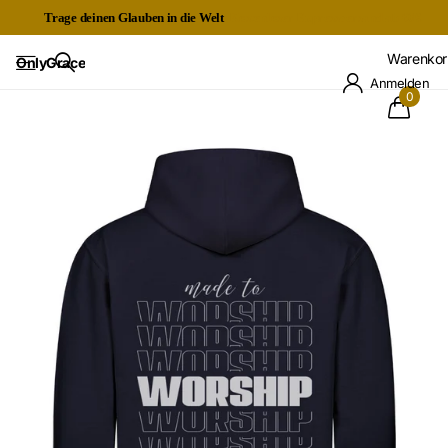
Trage deinen Glauben in die Welt
Kostenloser Expressversand ab 60€
Warenkor
OnlyGrace
Anmelden
0