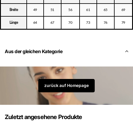
Breite
49
51
56
61
65
69
Länge
64
67
70
73
76
79
Aus der gleichen Kategorie
zurück auf Homepage
Zuletzt angesehene Produkte