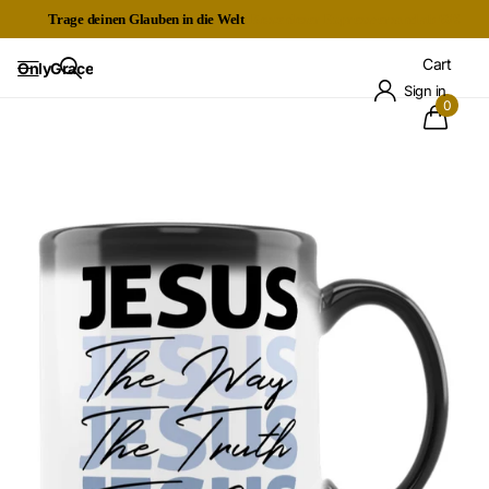
Trage deinen Glauben in die Welt
Kostenloser Expressversand ab 60€
Cart
OnlyGrace
Sign in
0