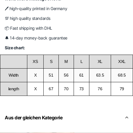
🖊️ high-quality printed in Germany
💯 high quality standards
📦 Fast shipping with DHL
🔔 14-day money-back guarantee
Size chart:
XS
S
M
L
XL
XXL
Width
X
51
56
61
63.5
68.5
length
X
67
70
73
76
79
Aus der gleichen Kategorie