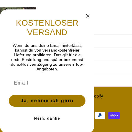
Gebet
Lasst uns beten, dass die frohe Botschaft von
KOSTENLOSER
Jesus Christus weitergetragen wird.
VERSAND
Terms and Conditions
Wenn du uns deine Email hinterlässt,
kannst du von versandkostenfreier
Privacy Policy
Lieferung profitieren. Das gilt für die
erste Bestellung und später bekommst
du exklusiven Zugang zu unseren Top-
imprint
Angeboten.
Cancellation policy
©
2026
OnlyGrace, Powered by Shopify
Ja, nehme ich gern
ES (EUR €)
Menu
Menu
Nein, danke