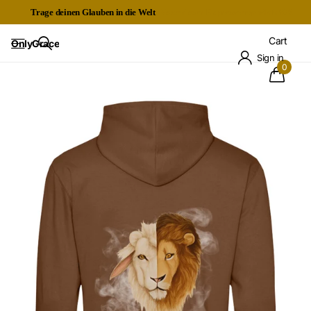
Trage deinen Glauben in die Welt
Kostenloser Expressversand ab 60€
Cart
OnlyGrace
Sign in
0