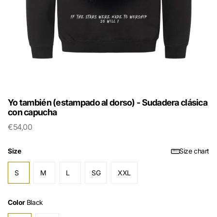
Yo también (estampado al dorso) - Sudadera clásica
con capucha
€54,00
Size
Size chart
S
M
L
SG
XXL
Color
Black