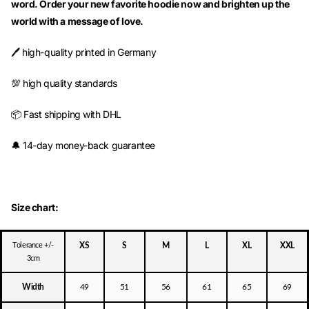
word. Order your new favorite hoodie now and brighten up the
world with a message of love.
🖊️ high-quality printed in Germany
💯 high quality standards
📦 Fast shipping with DHL
🔔 14-day money-back guarantee
Size chart:
Tolerance +/-
XS
S
M
L
XL
XXL
3cm
Width
49
51
56
61
65
69