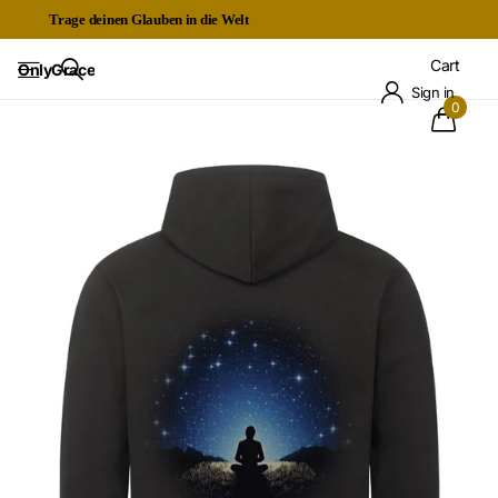
Trage deinen Glauben in die Welt
Kostenloser Expressversand ab 60€
Cart
OnlyGrace
Sign in
0