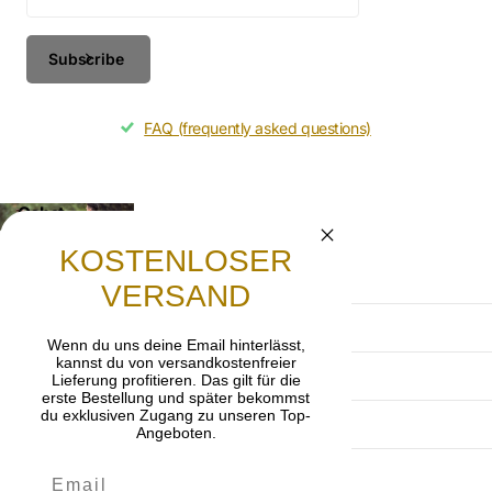
Subscribe
FAQ (frequently asked questions)
Gebet
Lasst uns beten, dass die frohe Botschaft von
KOSTENLOSER
Jesus Christus weitergetragen wird.
VERSAND
Terms and Conditions
Wenn du uns deine Email hinterlässt,
kannst du von versandkostenfreier
Privacy Policy
Lieferung profitieren. Das gilt für die
erste Bestellung und später bekommst
du exklusiven Zugang zu unseren Top-
imprint
Angeboten.
Cancellation policy