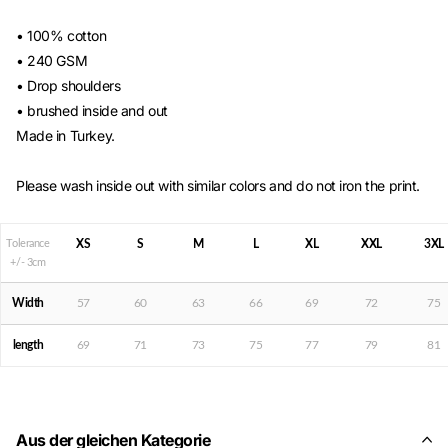
• 100% cotton
• 240 GSM
• Drop shoulders
• brushed inside and out
Made in Turkey.
Please wash inside out with similar colors and do not iron the print.
Tolerance
XS
S
M
L
XL
XXL
3XL
+/- 3cm
Width
57
60
63
66
69
72
75
length
69
71
73
75
77
79
81
Aus der gleichen Kategorie