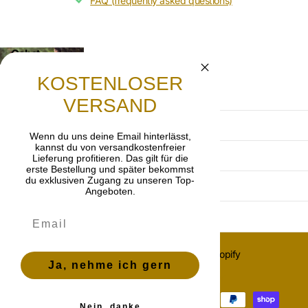
FAQ (frequently asked questions)
Gebet
Lasst uns beten, dass die frohe Botschaft von
KOSTENLOSER
Jesus Christus weitergetragen wird.
VERSAND
Terms and Conditions
Wenn du uns deine Email hinterlässt,
kannst du von versandkostenfreier
Privacy Policy
Lieferung profitieren. Das gilt für die
erste Bestellung und später bekommst
du exklusiven Zugang zu unseren Top-
imprint
Angeboten.
Cancellation policy
©
2026
OnlyGrace, Powered by Shopify
Ja, nehme ich gern
ES (EUR €)
Menu
Menu
Nein, danke