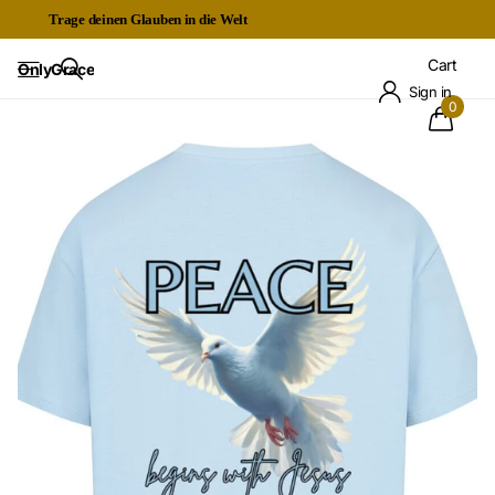
Trage deinen Glauben in die Welt
Kostenloser Expressversand ab 60€
Cart
OnlyGrace
Sign in
0