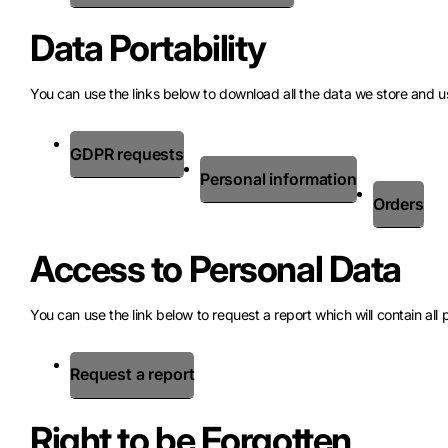
Data Portability
You can use the links below to download all the data we store and us
GDPR requests
Personal information
Orders
Access to Personal Data
You can use the link below to request a report which will contain all 
Request a report
Right to be Forgotten