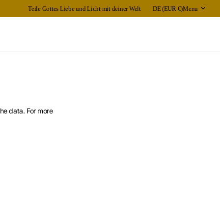
Teile Gottes Liebe und Licht mit deiner Welt
DE (EUR €)
Menu
the data. For more