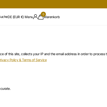
0
Suche
DE (EUR €)
Menu
Warenkorb
 this site, collects your IP and the email address in order to process 
rivacy Policy & Terms of Service
ccurate.