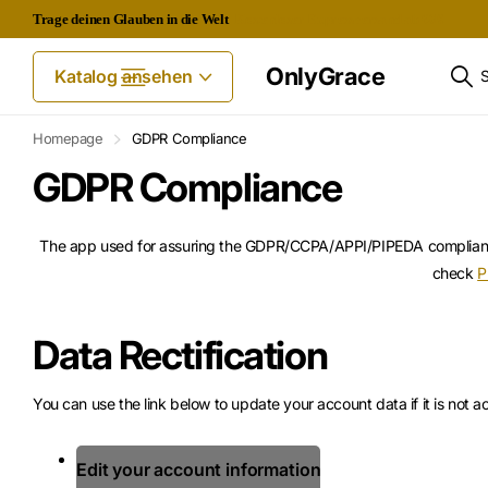
Trage deinen Glauben in die Welt
Kostenloser Expressversand ab 60€
OnlyGrace
Katalog ansehen
Homepage
GDPR Compliance
GDPR Compliance
The app used for assuring the GDPR/CCPA/APPI/PIPEDA compliance of
check
P
Data Rectification
You can use the link below to update your account data if it is not a
Edit your account information