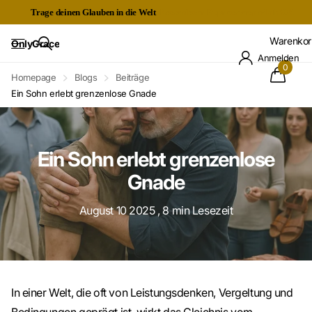
Trage deinen Glauben in die Welt
Kostenloser Expressversand ab 60€
Warenkor
OnlyGrace
Anmelden
0
Homepage
Blogs
Beiträge
Ein Sohn erlebt grenzenlose Gnade
Ein Sohn erlebt grenzenlose
Gnade
August 10 2025
, 8 min Lesezeit
In einer Welt, die oft von Leistungsdenken, Vergeltung und