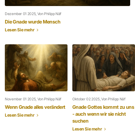
Dezember 01 2025
, Von Philipp Näf
Die Gnade wurde Mensch
Lesen Sie mehr
November 01 2025
, Von Philipp Näf
Oktober 02 2025
, Von Philipp Näf
Wenn Gnade alles verändert
Gnade Gottes kommt zu uns
- auch wenn wir sie nicht
Lesen Sie mehr
suchen
Lesen Sie mehr