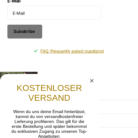
E-Mail
Subscribe
FAQ (frequently asked questions)
Gebet
Lasst uns beten, dass die frohe Botschaft von
KOSTENLOSER
Jesus Christus weitergetragen wird.
VERSAND
AGB
Wenn du uns deine Email hinterlässt,
kannst du von versandkostenfreier
Datenschutzerklärung
Lieferung profitieren. Das gilt für die
erste Bestellung und später bekommst
du exklusiven Zugang zu unseren Top-
Impressum
Angeboten.