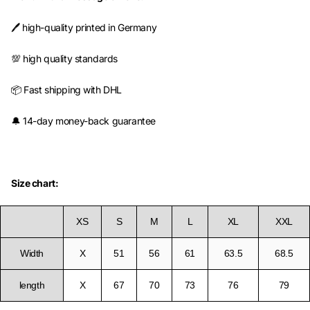
🖊️ high-quality printed in Germany
💯 high quality standards
📦 Fast shipping with DHL
🔔 14-day money-back guarantee
Size chart:
XS
S
M
L
XL
XXL
Width
X
51
56
61
63.5
68.5
length
X
67
70
73
76
79