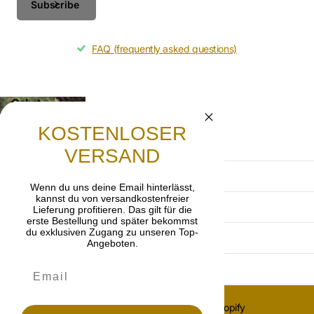
Subscribe
FAQ (frequently asked questions)
Gebet
Lasst uns beten, dass die frohe Botschaft von
KOSTENLOSER
Jesus Christus weitergetragen wird.
VERSAND
Terms and Conditions
Wenn du uns deine Email hinterlässt,
kannst du von versandkostenfreier
Privacy Policy
Lieferung profitieren. Das gilt für die
erste Bestellung und später bekommst
du exklusiven Zugang zu unseren Top-
imprint
Angeboten.
Cancellation policy
©
2026
OnlyGrace, Powered by Shopify