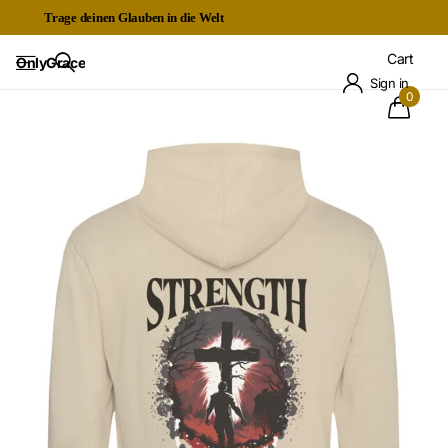
Trage deinen Glauben in die Welt
Kostenloser Expressversand ab 60€
Cart
OnlyGrace
Sign in
0