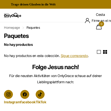
Trage deinen Glauben in die Welt
Kostenloser Expressversand ab 60€
Cesta
OnlyGrace
Firme en el r
0
Homepage
Paquetes
Paquetes
No hay productos
No hay productos en esta colección.
Sigue comprando
.
Folge Jesus nach!
Für die neusten Aktivitäten von OnlyGrace schaue auf deiner
Lieblingsplattform nach:
Instagram
facebook
TikTok