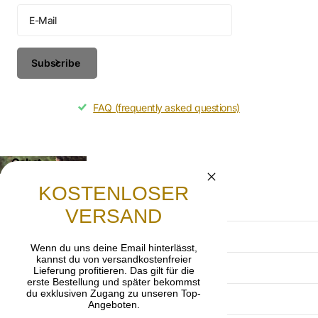
Subscribe
FAQ (frequently asked questions)
Gebet
Lasst uns beten, dass die frohe Botschaft von
KOSTENLOSER
Jesus Christus weitergetragen wird.
VERSAND
AGB
Wenn du uns deine Email hinterlässt,
kannst du von versandkostenfreier
Datenschutzerklärung
Lieferung profitieren. Das gilt für die
erste Bestellung und später bekommst
du exklusiven Zugang zu unseren Top-
Impressum
Angeboten.