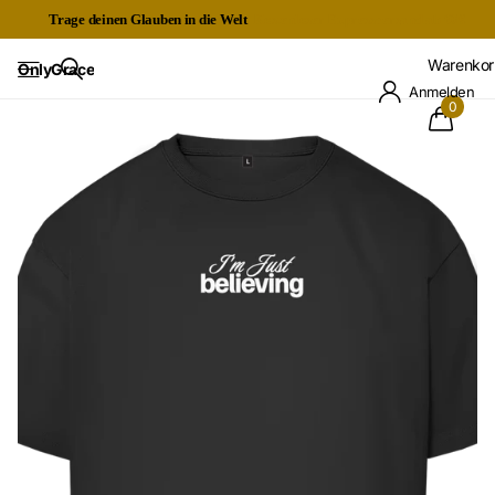
Trage deinen Glauben in die Welt
Kostenloser Expressversand ab 60€
Warenkor
OnlyGrace
Anmelden
0