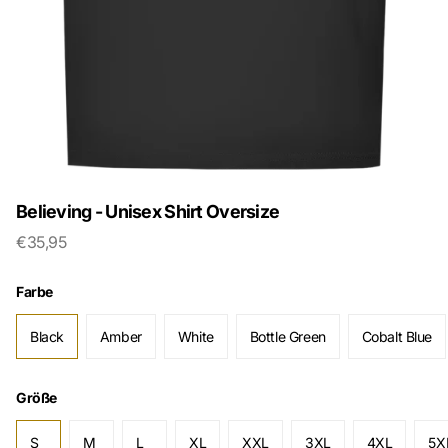
Believing - Unisex Shirt Oversize
€35,95
Farbe
Black
Amber
White
Bottle Green
Cobalt Blue
Größe
S
M
L
XL
XXL
3XL
4XL
5X