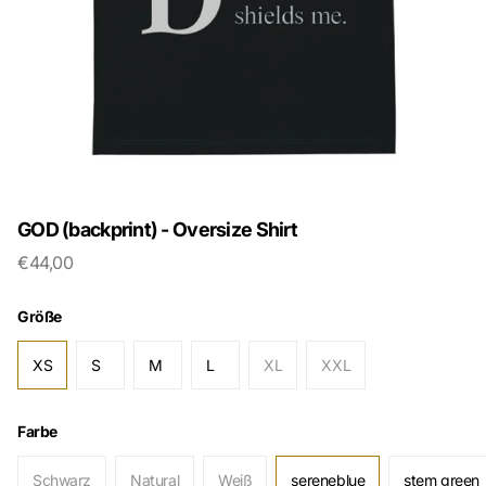
GOD (backprint) - Oversize Shirt
€44,00
Größe
XS
S
M
L
XL
XXL
Farbe
Schwarz
Natural
Weiß
sereneblue
stem green