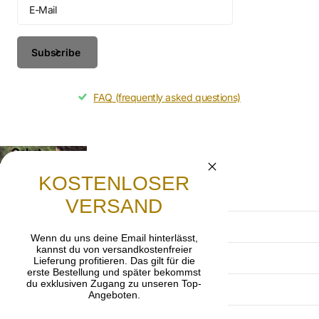
Subscribe
FAQ (frequently asked questions)
Gebet
Lasst uns beten, dass die frohe Botschaft von
KOSTENLOSER
Jesus Christus weitergetragen wird.
VERSAND
AGB
Wenn du uns deine Email hinterlässt,
kannst du von versandkostenfreier
Datenschutzerklärung
Lieferung profitieren. Das gilt für die
erste Bestellung und später bekommst
du exklusiven Zugang zu unseren Top-
Impressum
Angeboten.