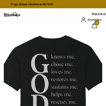
Trage deinen Glauben in die Welt
Kostenloser Expressversand ab 60€
Warenkor
OnlyGrace
Anmelden
0