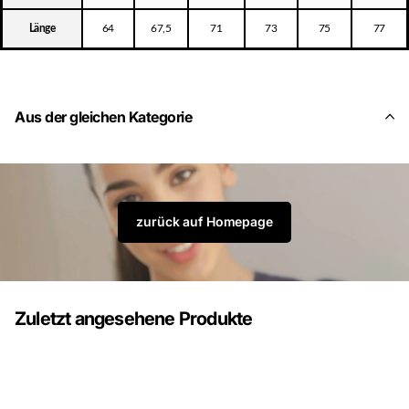
Länge
64
67,5
71
73
75
77
Aus der gleichen Kategorie
zurück auf Homepage
Zuletzt angesehene Produkte