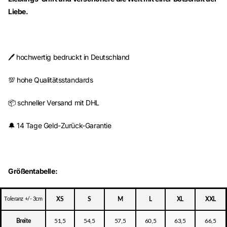
Liebe.
🖊️ hochwertig bedruckt in Deutschland
💯 hohe Qualitätsstandards
📦 schneller Versand mit DHL
🔔 14 Tage Geld-Zurück-Garantie
Größentabelle:
Toleranz +/- 3cm
XS
S
M
L
XL
XXL
Breite
51,5
54,5
57,5
60,5
63,5
66,5