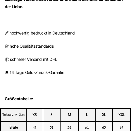
der Liebe.
🖊️ hochwertig bedruckt in Deutschland
💯 hohe Qualitätsstandards
📦 schneller Versand mit DHL
🔔 14 Tage Geld-Zurück-Garantie
Größentabelle:
Toleranz +/- 3cm
XS
S
M
L
XL
XXL
Breite
49
51
56
61
65
69