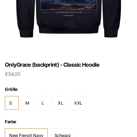
OnlyGrace (backprint) - Classic Hoodie
€54,00
Größe
S
M
L
XL
XXL
Farbe
New French Navy
Schwarz