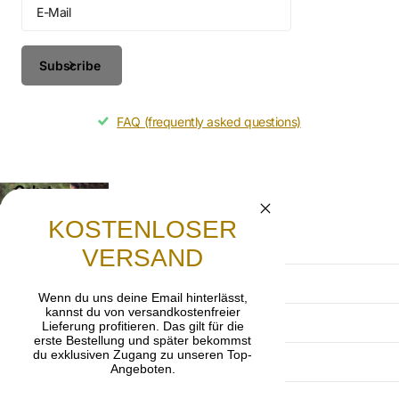
Subscribe
FAQ (frequently asked questions)
Gebet
Lasst uns beten, dass die frohe Botschaft von
KOSTENLOSER
Jesus Christus weitergetragen wird.
VERSAND
AGB
Wenn du uns deine Email hinterlässt,
kannst du von versandkostenfreier
Datenschutzerklärung
Lieferung profitieren. Das gilt für die
erste Bestellung und später bekommst
du exklusiven Zugang zu unseren Top-
Impressum
Angeboten.