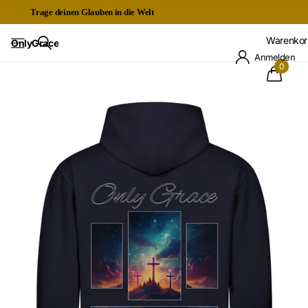
Trage deinen Glauben in die Welt
Kostenloser Expressversand ab 60€
Warenkor
OnlyGrace
Anmelden
0