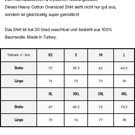
Dieses Heavy Cotton Oversized Shirt sieht nicht nur gut aus,
sondern ist gleichzeitig super gemütlich!
Das Shirt ist bei 30 Grad waschbar und besteht aus 100%
Baumwolle. Made in Turkey.
Toleranz +/- 3cm
XS
S
M
L
Breite
57
59,5
62
64,5
Länge
71
72
73
74
XL
XXL
3XL
4XL
Breite
67
69,5
72
74,5
Länge
75
76
77
78