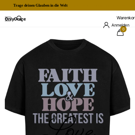
Trage deinen Glauben in die Welt
Kostenloser Expressversand ab 60€
Warenkor
OnlyGrace
Anmelden
0