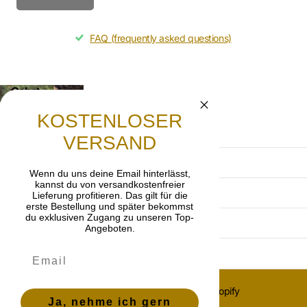
FAQ (frequently asked questions)
Gebet
Lasst uns beten, dass die frohe Botschaft von
KOSTENLOSER
Jesus Christus weitergetragen wird.
VERSAND
AGB
Wenn du uns deine Email hinterlässt,
kannst du von versandkostenfreier
Datenschutzerklärung
Lieferung profitieren. Das gilt für die
erste Bestellung und später bekommst
du exklusiven Zugang zu unseren Top-
Impressum
Angeboten.
Widerrufsbelehrung
©
2026
OnlyGrace, Powered by Shopify
Ja, nehme ich gern