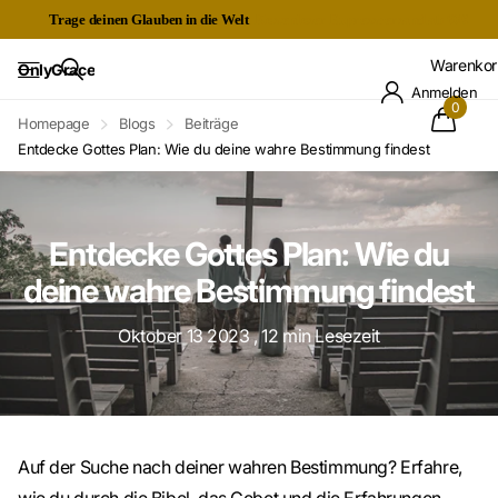
Trage deinen Glauben in die Welt
Kostenloser Expressversand ab 60€
Warenkor
OnlyGrace
Anmelden
0
Homepage
Blogs
Beiträge
Entdecke Gottes Plan: Wie du deine wahre Bestimmung findest
Entdecke Gottes Plan: Wie du
deine wahre Bestimmung findest
Oktober 13 2023
, 12 min Lesezeit
Auf der Suche nach deiner wahren Bestimmung? Erfahre,